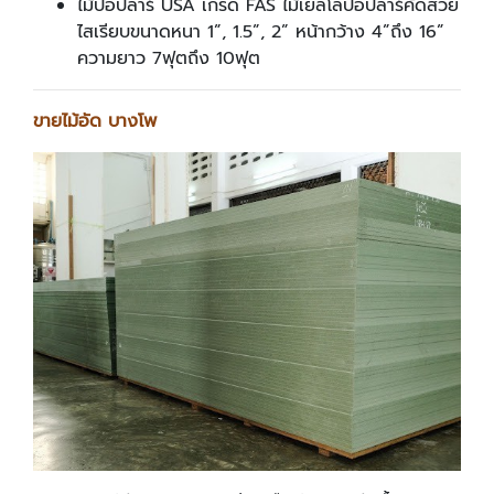
ไม้ป๊อปล่าร์ USA เกรด FAS ไม้เยลโล่ป๊อปล่าร์คัดสวย
ไสเรียบขนาดหนา 1”, 1.5”, 2” หน้ากว้าง 4”ถึง 16”
ความยาว 7ฟุตถึง 10ฟุต
ขายไม้อัด บางโพ