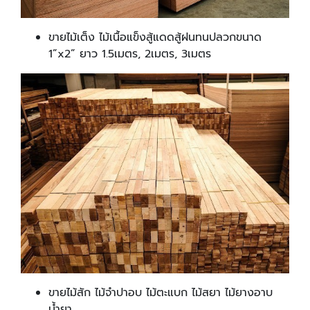
ขายไม้เต็ง ไม้เนื้อแข็งสู้แดดสู้ฝนทนปลวกขนาด
1”x2” ยาว 1.5เมตร, 2เมตร, 3เมตร
ขายไม้สัก ไม้จำปาอบ ไม้ตะแบก ไม้สยา ไม้ยางอาบ
น้ำยา