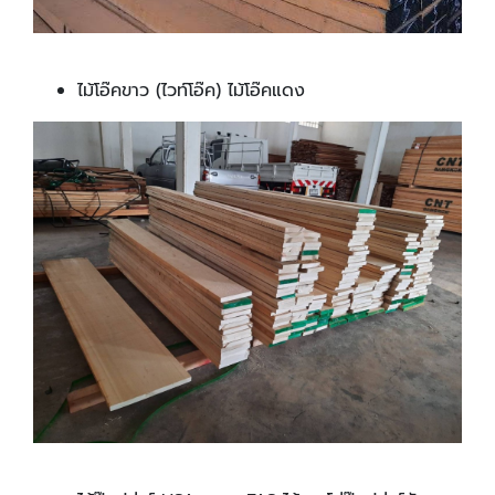
ไม้โอ๊คขาว (ไวท์โอ๊ค) ไม้โอ๊คแดง