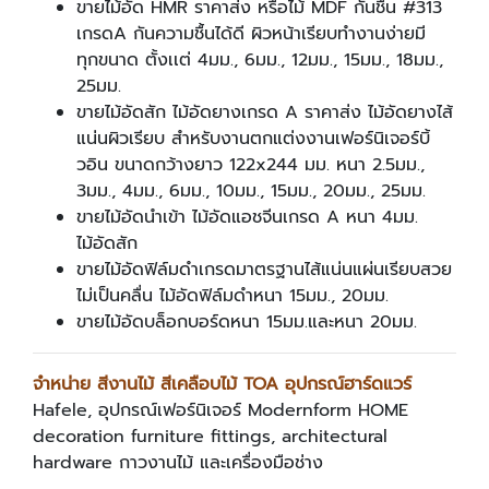
ขายไม้อัด HMR ราคาส่ง หรือไม้ MDF กันชื้น #313
เกรดA กันความชื้นได้ดี ผิวหน้าเรียบทำงานง่ายมี
ทุกขนาด ตั้งเเต่ 4มม., 6มม., 12มม., 15มม., 18มม.,
25มม.
ขายไม้อัดสัก ไม้อัดยางเกรด A ราคาส่ง ไม้อัดยางไส้
แน่นผิวเรียบ สำหรับงานตกแต่งงานเฟอร์นิเจอร์บิ้
วอิน ขนาดกว้างยาว 122x244 มม. หนา 2.5มม.,
3มม., 4มม., 6มม., 10มม., 15มม., 20มม., 25มม.
ขายไม้อัดนำเข้า ไม้อัดแอชจีนเกรด A หนา 4มม.
ไม้อัดสัก
ขายไม้อัดฟิล์มดำเกรดมาตรฐานไส้แน่นแผ่นเรียบสวย
ไม่เป็นคลื่น ไม้อัดฟิล์มดำหนา 15มม., 20มม.
ขายไม้อัดบล็อกบอร์ดหนา 15มม.และหนา 20มม.
จำหน่าย สีงานไม้ สีเคลือบไม้ TOA อุปกรณ์ฮาร์ดแวร์
Hafele, อุปกรณ์เฟอร์นิเจอร์ Modernform HOME
decoration furniture fittings, architectural
hardware กาวงานไม้ และเครื่องมือช่าง