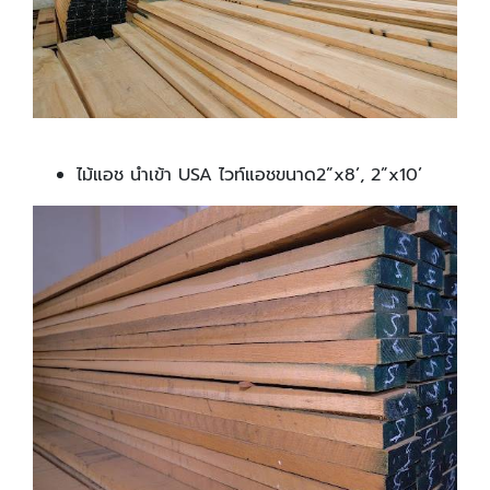
ไม้แอช นำเข้า USA ไวท์แอชขนาด2”x8’, 2”x10’